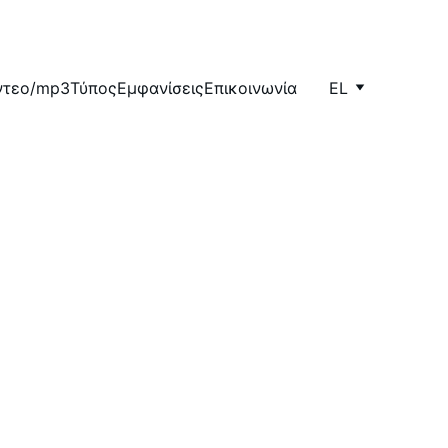
ντεο/mp3
Τύπος
Εμφανίσεις
Επικοινωνία
EL